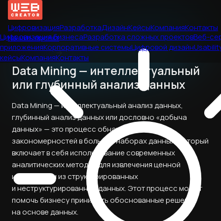
Цифровизация
Разработка
Дизайн
Кейсы
Компания
Контакты
Цифровизация бизнеса
Разработка сложных проектов
Веб-се
Начать проект
приложения
Корпоративные системы
Цифровой дизайн
Usabilit
Web Creator
→
Статьи
кейсы
Компания
Контакты
Data Mining — интеллектуальный
или глубинный анализ данных
Data Mining — интеллектуальный анализ данных,
глубинный анализ данных или дословно «добыча
данных» — это процесс обнаружения
закономерностей в больших наборах данных, который
включает в себя использование современных
аналитических методов для извлечения ценной
информации из структурированных
и неструктурированных данных. Этот процесс может
помочь бизнесу принимать обоснованные решения
на основе данных.