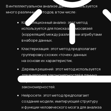
В интеллектуальном анализе данных используется
много различных методов, в том числе:
Корреляционный анализ: этот метод
используется для поиска взаимосвязей
(корреляций) между различными атрибутами
в наборе данных.
Кластеризация: этот метод предполагает
группировку схожих «точек» данных
на основе их характеристик.
Деревья решений: этот метод используется
для выявления закономерностей в данных
и принятия решений на основе этих
закономерностей.
Нейросети: этот метод предполагает
создание модели, имитирующей структуру
и функции человеческого мозга для анализа