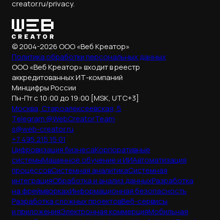
creator.ru/privacy.
© 2004-2026 ООО «Веб Креатор»
Политика обработки
персональных данных
ООО «Веб Креатор» входит в реестр
аккредитованных ИТ-компаний
Минцифры России
Пн-Пт с 10:00 до 19:00 [MSK, UTC+3]
Москва, Староалексеевская, 5
Telegram @WebCreatorTeam
s@web-creator.ru
+7 495 215 15 01
Цифровизация бизнеса
Корпоративные
системы
Машинное обучение и ИИ
Автоматизация
процессов
Системная аналитика
Системная
интеграция
Обработка и анализ данных
Разработка
на фреймворках
Информационная безопасность
Разработка сложных проектов
Веб-сервисы
и приложения
Электронная коммерция
Мобильная