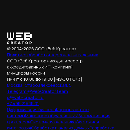
© 2004-2026 ООО «Веб Креатор»
Политика обработки
персональных данных
ООО «Веб Креатор» входит в реестр
аккредитованных ИТ-компаний
Минцифры России
Пн-Пт с 10:00 до 19:00 [MSK, UTC+3]
Москва, Староалексеевская, 5
Telegram @WebCreatorTeam
s@web-creator.ru
+7 495 215 15 01
Цифровизация бизнеса
Корпоративные
системы
Машинное обучение и ИИ
Автоматизация
процессов
Системная аналитика
Системная
интеграция
Обработка и анализ данных
Разработка