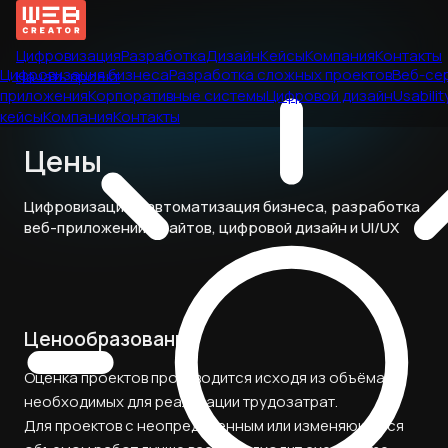
Цифровизация
Разработка
Дизайн
Кейсы
Компания
Контакты
Цифровизация бизнеса
Разработка сложных проектов
Веб-се
Начать проект
приложения
Корпоративные системы
Цифровой дизайн
Usabilit
кейсы
Компания
Контакты
Цены
Цифровизация и автоматизация бизнеса, разработка
веб-приложений и сайтов, цифровой дизайн и UI/UX
Ценообразование
Оценка проектов производится исходя из объёма
необходимых для реализации трудозатрат.
Для проектов с неопределенным или изменяющимся