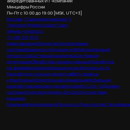
аккредитованных ИТ-компаний
Минцифры России
Пн-Пт с 10:00 до 19:00 [MSK, UTC+3]
Москва, Староалексеевская, 5
Telegram @WebCreatorTeam
s@web-creator.ru
+7 495 215 15 01
Цифровизация бизнеса
Корпоративные
системы
Машинное обучение и ИИ
Автоматизация
процессов
Системная аналитика
Системная
интеграция
Обработка и анализ данных
Разработка
на фреймворках
Информационная безопасность
Разработка сложных проектов
Веб-сервисы
и приложения
Электронная коммерция
Мобильная
разработка
Цифровой дизайн
Usability & UX / UI
Дизайн-
системы
Сопровождение и DevOps
Хостинговые
решения
Компания
Кейсы
Клиенты
Процессы
Технологии
Статьи
Вака