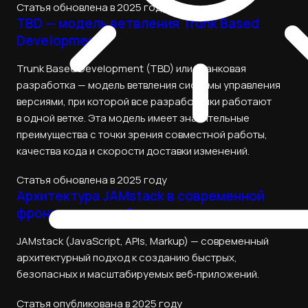
Статья обновлена в 2025 году
TBD — модель ветвления Trunk Based
Development
Trunk Based Development (TBD) или транковая
разработка — модель ветвления системы управления
версиями, при которой все разработчики работают
в одной ветке. Эта модель имеет значительные
преимущества с точки зрения совместной работы,
качества кода и скорости доставки изменений.
Статья обновлена в 2025 году
Архитектура JAMstack в современной
фронтенд-разработке
JAMstack (JavaScript, APIs, Markup) — современный
архитектурный подход к созданию быстрых,
безопасных и масштабируемых веб‑приложений.
Статья опубликована в 2025 году