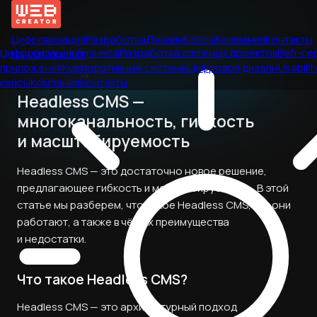
Цифровизация
Разработка
Дизайн
Кейсы
Компания
Контакты
Цифровизация бизнеса
Разработка сложных проектов
Веб-се
Начать проект
приложения
Корпоративные системы
Цифровой дизайн
Usabilit
Web Creator
→
Статьи
кейсы
Компания
Контакты
Headless CMS —
многоканальность, гибкость
и масштабируемость
Headless CMS — это достаточно новое решение,
предлагающее гибкость и масштабируемость. В этой
статье мы разберем, что такое Headless CMS, как они
работают, а также в чём их преимущества
и недостатки.
Что такое Headless CMS?
Headless CMS — это архитектурный подход