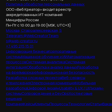
Политика обработки
персональных данных
ООО «Веб Креатор» входит в реестр
аккредитованных ИТ-компаний
Минцифры России
Пн-Пт с 10:00 до 19:00 [MSK, UTC+3]
Москва, Староалексеевская, 5
Telegram @WebCreatorTeam
s@web-creator.ru
+7 495 215 15 01
Цифровизация бизнеса
Корпоративные
системы
Машинное обучение и ИИ
Автоматизация
процессов
Системная аналитика
Системная
интеграция
Обработка и анализ данных
Разработка
на фреймворках
Информационная безопасность
Разработка сложных проектов
Веб-сервисы
и приложения
Электронная коммерция
Мобильная
разработка
Цифровой дизайн
Usability & UX / UI
Дизайн-
системы
Сопровождение и DevOps
Хостинговые
решения
Компания
Кейсы
Клиенты
Процессы
Технологии
Статьи
Вака