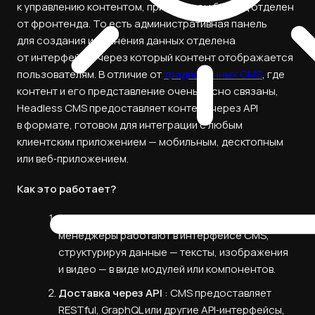
к управлению контентом, при котором бэкенд отделен
от фронтенда. То есть административная панель
для создания и хранения данных отделена
от интерфейса, через который контент отображается
пользователям. В отличие от
традиционных CMS
, где
контент и его представление очень тесно связаны,
Headless CMS предоставляет контент через API
в формате, готовом для интеграции с любым
клиентским приложением — мобильным, десктопным
или веб‑приложением.
Как это работает?
Создание и хранение контента
: контент-
менеджеры работают в интерфейсе CMS,
структурируя данные — тексты, изображения
и видео — в виде модулей или компонентов.
Доставка через API
: CMS предоставляет
RESTful, GraphQL или другие API‑интерфейсы,