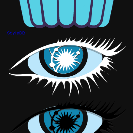
ScyllaDB