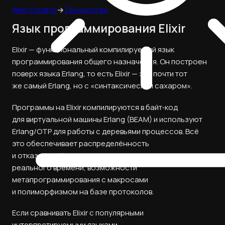
Web Creator
→
Технологии
Язык программирования Elixir
Elixir — функциональный компилируемый язык
программирования общего назначения. Он построен
поверх языка Erlang, то есть Elixir — это почти тот
же самый Erlang, но с «синтаксическим сахаром».
Программы на Elixir компилируются в байт‑код
для виртуальной машины Erlang (BEAM) и используют
Erlang/OTP для работы с деревьями процессов. Всё
это обеспечивает распределённость
и отказоустойчивость, исполнение в режиме мягкого
реального времени, возможности
метапрограммирования с макросами
и полиморфизмом на базе протоколов.
Если сравнивать Elixir с популярными
интерпретируемыми языками