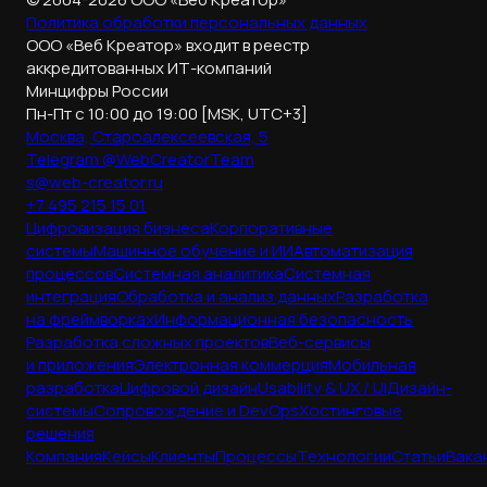
Политика обработки
персональных данных
ООО «Веб Креатор» входит в реестр
аккредитованных ИТ-компаний
Минцифры России
Пн-Пт с 10:00 до 19:00 [MSK, UTC+3]
Москва, Староалексеевская, 5
Telegram @WebCreatorTeam
s@web-creator.ru
+7 495 215 15 01
Цифровизация бизнеса
Корпоративные
системы
Машинное обучение и ИИ
Автоматизация
процессов
Системная аналитика
Системная
интеграция
Обработка и анализ данных
Разработка
на фреймворках
Информационная безопасность
Разработка сложных проектов
Веб-сервисы
и приложения
Электронная коммерция
Мобильная
разработка
Цифровой дизайн
Usability & UX / UI
Дизайн-
системы
Сопровождение и DevOps
Хостинговые
решения
Компания
Кейсы
Клиенты
Процессы
Технологии
Статьи
Вака