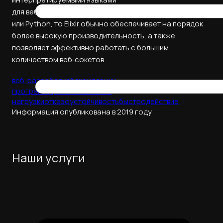
для веб‑программирования, например, с PHP, Ruby
или Python, то Elixir обычно обеспечивает на порядок
более высокую производительность, а также
позволяет эффективно работать с большим
количеством веб‑сокетов.
веб-разработка
бэкенд
языки
программирования
высокие
нагрузки
отказоустойчивость
быстродействие
Информация опубликована в 2019 году
Наши услуги