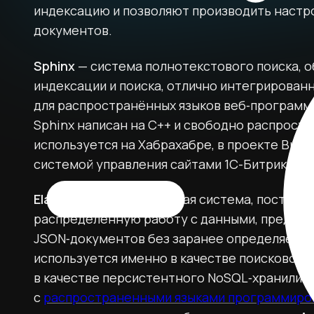
индексацию и позволяют производить настр
документов.
Sphinx
— система полнотекстового поиска, 
индексации и поиска, отлично интегрирован
для распространённых языков веб‑программ
Sphinx написан на C++ и свободно распрост
используется на Хабрахабре, в проекте Викима
системой управления сайтами 1С-Битрикс.
Elasticsearch
— поисковая система, построен
распределенную работу с данными, предос
JSON‑документов без заранее определяемой 
используется именно в качестве поисковой 
в качестве персистентного NoSQL‑хранилища
с
распространенными языками программиро