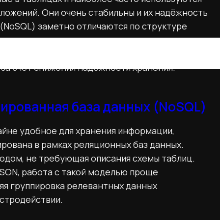
иложений. Они очень стабильны и их надёжность
(NoSQL) заметно отличаются по структуре
ство нереляционных хранилищ превосходят
 или при работе со специфическими типами
 за счёт снижения надёжности хранения.
ированная база данных (NoSQL)
айне удобное для хранения информации,
рована в рамках реляционных баз данных.
одом, не требующая описания схемы таблиц.
BSON, работа с такой моделью проще
няя группировка релевантных данных
стродействии.