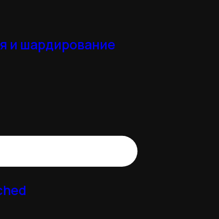
я и шардирование
ched