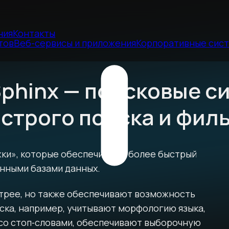
ния
Контакты
тов
Веб-сервисы и приложения
Корпоративные сис
 Sphinx — поисковые 
строго поиска и фил
ижки», которые обеспечивают более быстрый
онными базами данных.
трее, но также обеспечивают возможность
ска, например, учитывают морфологию языка,
со стоп‑словами, обеспечивают выборочную