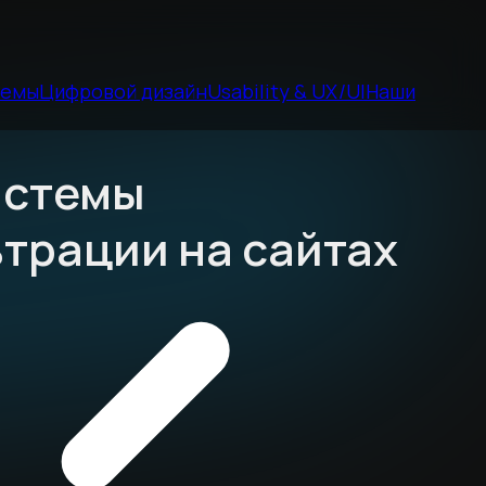
темы
Цифровой дизайн
Usability & UX/UI
Наши
системы
ьтрации на сайтах