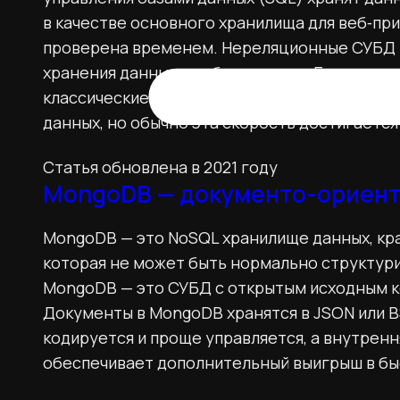
в качестве основного хранилища для веб‑пр
проверена временем. Нереляционные СУБД 
хранения данных и работе с ними. Большин
классические SQL СУБД по скорости доступа
данных, но обычно эта скорость достигается
Статья обновлена в 2021 году
MongoDB — документо-ориент
MongoDB — это NoSQL хранилище данных, кр
которая не может быть нормально структури
MongoDB — это СУБД с открытым исходным к
Документы в MongoDB хранятся в JSON или 
кодируется и проще управляется, а внутрен
обеспечивает дополнительный выигрыш в бы