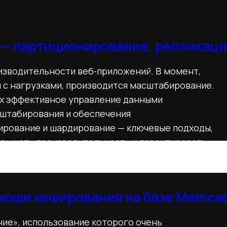
 — партиционирование, репликаци
оизводительности веб‑приложений. В момент,
я с нагрузками, производится масштабирование.
х эффективное управление данными
штабирования и обеспечения
нирование и шардирование — ключевые подходы,
овышать производительность и гарантировать
бно.
омощи кеширования на базе Memca
ие», использование которого очень