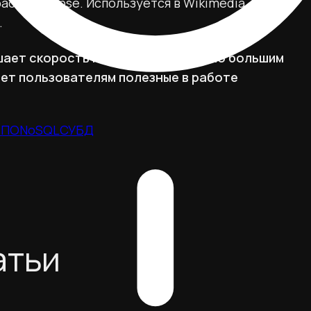
ache License. Используется в Wikimedia,
.
шает скорость и качество поиска по большим
ет пользователям полезные в работе
 ПО
NoSQL
СУБД
атьи