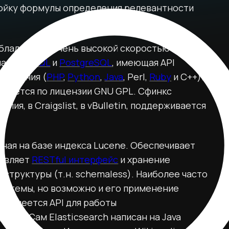
ойку формулы определения релевантности
обладающая очень высокой скоростью
ная с
MySQL
и
PostgreSQL
, имеющая API
ирования (
PHP
,
Python
,
Java
, Perl,
Ruby
и C++).
раняется по лицензии GNU GPL. Сфинкс
пия, в Craigslist, в vBulletin, поддерживается
ная на базе индекса Lucene. Обеспечивает
тавляет
RESTful интерфейс
и хранение
структуры (т.н. schemaless). Наиболее часто
системы, но возможно и его применение
. Имеется API для работы
вания
. Сам Elasticsearch написан на Java