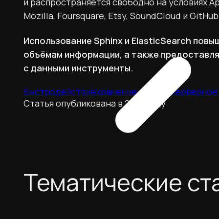
и распространяется свободно на условиях Ap
Mozilla, Foursquare, Etsy, SoundCloud и GitHub
Использование Sphinx и ElasticSearch повы
объёмам информации, а также предоставля
с данными инструменты.
быстродействие
хранение данных
серверное
Статья опубликована в 2014 году
Тематические ст