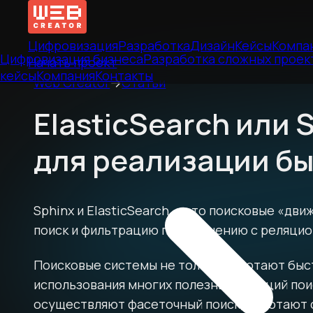
Цифровизация
Разработка
Дизайн
Кейсы
Компа
Цифровизация бизнеса
Разработка сложных проек
Начать проект
кейсы
Компания
Контакты
Web Creator
→
Статьи
ElasticSearch или
для реализации бы
Sphinx и ElasticSearch — это поисковые «дв
поиск и фильтрацию по сравнению с реляци
Поисковые системы не только работают быс
использования многих полезных функций пои
осуществляют фасеточный поиск, работают 