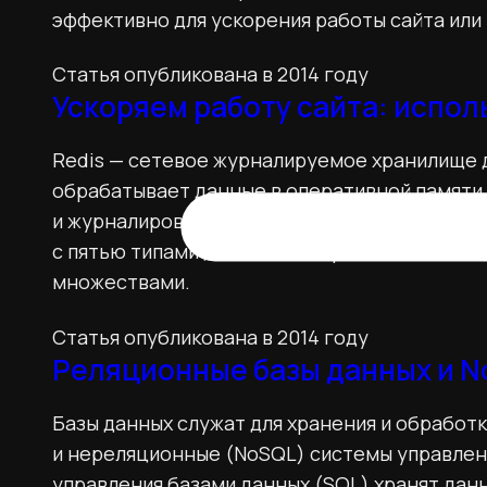
эффективно для ускорения работы сайта или
Статья опубликована в 2014 году
Ускоряем работу сайта: испол
Redis — сетевое журналируемое хранилище д
обрабатывает данные в оперативной памяти
и журналирования для обеспечения постоян
с пятью типами данных: со строками, списк
множествами.
Статья опубликована в 2014 году
Реляционные базы данных и 
Базы данных служат для хранения и обработ
и нереляционные (NoSQL) системы управлен
управления базами данных (SQL) хранят дан