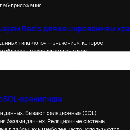
 веб‑приложения.
ьзуем Redis для кеширования и хр
анных типа «ключ — значение», которое
 и обладает механизмами снимков
ного хранения. Хранилище поддерживает работу
ами, хешами, обычными и сортируемыми
NoSQL‑хранилища
ки данных. Бывают реляционные (SQL)
ия базами данных. Реляционные системы
ные в таблицах и наиболее часто используются