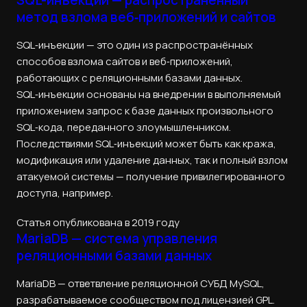
SQL-инъекции — распространённый
метод взлома веб‑приложений и сайтов
SQL‑инъекции — это один из распространённых
способов взлома сайтов и веб‑приложений,
работающих с реляционными базами данных.
SQL‑инъекции основаны на внедрении в выполняемый
приложением запрос к базе данных произвольного
SQL‑кода, переданного злоумышленником.
Последствиями SQL‑инъекций может быть как кража,
модификация или удаление данных, так и полный взлом
атакуемой системы — получение привилегированного
доступа, например.
Статья опубликована в 2019 году
MariaDB — система управления
реляционными базами данных
MariaDB — ответвление реляционной СУБД MySQL,
разрабатываемое сообществом под лицензией GPL.