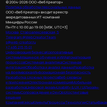
© 2004-2026 ООО «Веб Креатор»
Политика обработки
персональных данных
ООО «Веб Креатор» входит в реестр
аккредитованных ИТ-компаний
Минцифры России
Пн-Пт с 10:00 до 19:00 [MSK, UTC+3]
Москва, Староалексеевская, 5
Telegram @WebCreatorTeam
s@web-creator.ru
+7 495 215 15 01
Цифровизация бизнеса
Корпоративные
системы
Машинное обучение и ИИ
Автоматизация
процессов
Системная аналитика
Системная
интеграция
Обработка и анализ данных
Разработка
на фреймворках
Информационная безопасность
Разработка сложных проектов
Веб-сервисы
и приложения
Электронная коммерция
Мобильная
разработка
Цифровой дизайн
Usability & UX / UI
Дизайн-
системы
Сопровождение и DevOps
Хостинговые
решения
Компания
Кейсы
Клиенты
Процессы
Технологии
Статьи
Вака