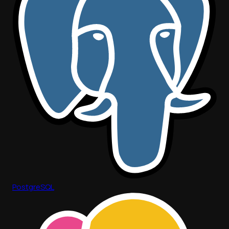
PostgreSQL