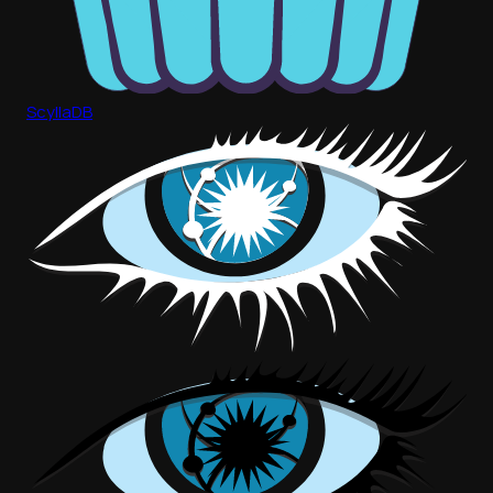
ScyllaDB