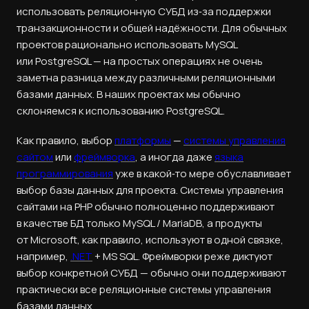
использовать реляционную СУБД из‑за поддержки
транзакционности и общей надёжности. Для обычных
проектов рационально использовать MySQL
или PostgreSQL — на простых операциях не очень
заметна разница между различными реляционными
базами данных. В наших проектах мы обычно
склоняемся к использованию PostgreSQL.
Как правило, выбор
платформы
—
системы управления
сайтом
или
фреймворка
, а иногда даже
языка
программирования
уже в какой‑то мере обуславливает
выбор базы данных для проекта. Системы управления
сайтами на PHP обычно полноценно поддерживают
в качестве БД только MySQL / MariaDB, а продукты
от Microsoft, как правило, используют в одной связке,
например,
.NET
+ MS SQL. Фреймворки реже диктуют
выбор конкретной СУБД — обычно они поддерживают
практически все реляционные системы управления
базами данных.