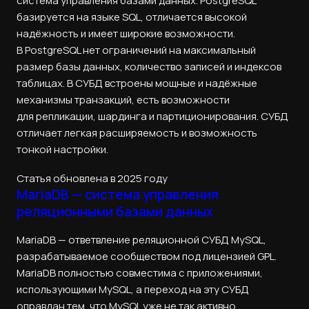
система управления базами данных. PostgreSQL
базируется на языке SQL, отличается высокой
надёжность и имеет широкие возможности.
В PostgreSQL нет ограничений на максимальный
размер базы данных, количество записей и индексов
таблицах. В СУБД встроены мощные и надёжные
механизмы транзакций, есть возможности
для репликации, шардинга и партиционирования. СУБД
отличает легкая расширяемость и возможность
тонкой настройки.
Статья обновлена в 2025 году
MariaDB — система управления
реляционными базами данных
MariaDB — ответвление реляционной СУБД MySQL,
разрабатываемое сообществом под лицензией GPL.
MariaDB полностью совместима с приложениями,
использующими MySQL, а переход на эту СУБД
оправдан тем, что MySQL уже не так активно