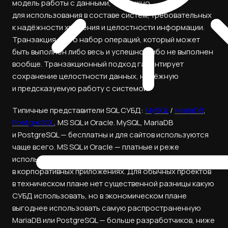
модель работы с данными, что важно
для использования в составе систем, требовательных
к надёжности хранения и целостности информации.
Транзакция — это набор операций, который может
быть выполнен либо весь и успешно, либо не выполнен
вообще. Транзакционный подход гарантирует
сохранение целостности данных, надёжную
и предсказуемую работу с системой.
Типичные представители SQL СУБД:
MySQL
/
MariaDB
,
PostgreSQL
, MS SQL и Oracle. MySQL, MariaDB
и PostgreSQL — бесплатны и для сайтов используются
чаще всего. MS SQL и Oracle — платные и реже
используются в веб‑проектах, но чаще применяются
в корпоративных приложениях. Для обычных проектов
в техническом плане нет существенной разницы какую
СУБД использовать, но в экономическом плане
выгоднее использовать самую распространенную
MariaDB или PostgreSQL — больше разработчиков, ниже