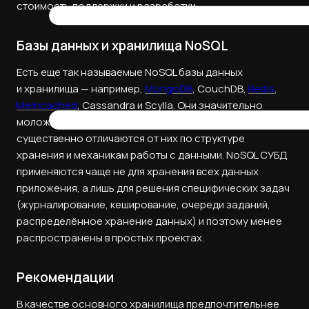
стоимость поддержки и разработки.
Базы данных и хранилища NoSQL
Есть еще так называемые NoSQL базы данных
и хранилища — например,
MongoDB
, CouchDB,
Redis
,
Memcached
, Cassandra и Scylla. Они значительно
моложе реляционных баз данных, а также
существенно отличаются от них по структуре
хранения и механикам работы с данными. NoSQL СУБД
применяются чаще не для хранения всех данных
приложения, а лишь для решения специфических задач
(журналирование, кеширование, очереди заданий,
распределённое хранение данных) и поэтому менее
распространены в простых проектах.
Рекомендации
В качестве основного хранилища предпочтительнее