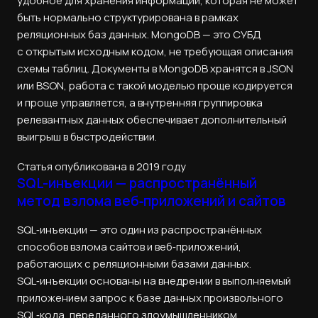
удобное для хранения информации, которая не может
быть нормально структурирована в рамках
реляционных баз данных. MongoDB — это СУБД
с открытым исходным кодом, не требующая описания
схемы таблиц. Документы в MongoDB хранятся в JSON
или BSON, работа с такой моделью проще кодируется
и проще управляется, а внутренняя группировка
релевантных данных обеспечивает дополнительный
выигрыш в быстродействии.
Статья опубликована в 2019 году
SQL-инъекции — распространённый
метод взлома веб‑приложений и сайтов
SQL‑инъекции — это один из распространённых
способов взлома сайтов и веб‑приложений,
работающих с реляционными базами данных.
SQL‑инъекции основаны на внедрении в выполняемый
приложением запрос к базе данных произвольного
SQL‑кода, переданного злоумышленником.