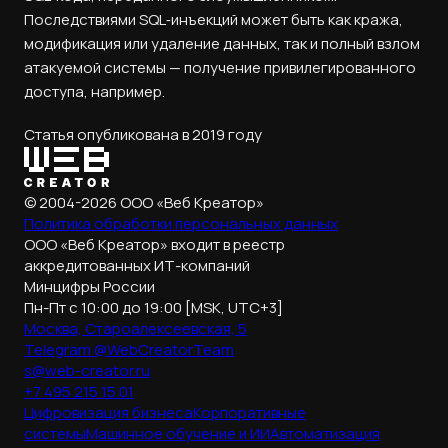
Последствиями SQL‑инъекций может быть как кража,
модификация или удаление данных, так и полный взлом
атакуемой системы — получение привилегированного
доступа, например.
Статья опубликована в 2019 году
© 2004-2026 ООО «Веб Креатор»
Политика обработки
персональных данных
ООО «Веб Креатор» входит в реестр
аккредитованных ИТ-компаний
Минцифры России
Пн-Пт с 10:00 до 19:00 [MSK, UTC+3]
Москва, Староалексеевская, 5
Telegram @WebCreatorTeam
s@web-creator.ru
+7 495 215 15 01
Цифровизация бизнеса
Корпоративные
системы
Машинное обучение и ИИ
Автоматизация