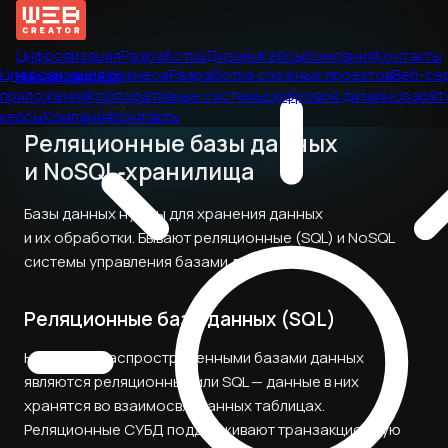
Цифровизация
Разработка
Дизайн
Кейсы
Компания
Контакты
Цифровизация бизнеса
Разработка сложных проектов
Веб-се
Начать проект
приложения
Корпоративные системы
Цифровой дизайн
Usabilit
Web Creator
→
Статьи
кейсы
Компания
Контакты
Реляционные базы данных
и NoSQL‑хранилища
Базы данных нужны для хранения данных
и их обработки. Бывают реляционные (SQL) и NoSQL
системы управления базами данных.
Реляционные базы данных (SQL)
Наиболее распространенными базами данных
являются реляционные или SQL — данные в них
хранятся во взаимосвязаанных таблицах.
Реляционные СУБД поддерживают транзакционную