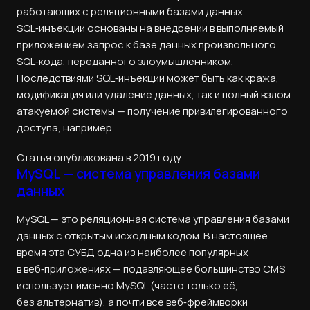
работающих с реляционными базами данных.
SQL‑инъекции основаны на внедрении в выполняемый
приложением запрос к базе данных произвольного
SQL‑кода, переданного злоумышленником.
Последствиями SQL‑инъекций может быть как кража,
модификация или удаление данных, так и полный взлом
атакуемой системы — получение привилегированного
доступа, например.
Статья опубликована в 2019 году
MySQL — система управления базами
данных
MySQL — это реляционная система управления базами
данных с открытым исходным кодом. В настоящее
время эта СУБД одна из наиболее популярных
в веб‑приложениях — подавляющее большинство CMS
использует именно MySQL (часто только её,
без альтернатив), а почти все веб‑фреймворки