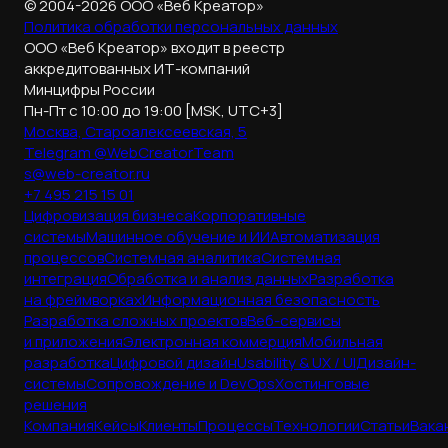
© 2004-2026 ООО «Веб Креатор»
Политика обработки
персональных данных
ООО «Веб Креатор» входит в реестр
аккредитованных ИТ-компаний
Минцифры России
Пн-Пт с 10:00 до 19:00 [MSK, UTC+3]
Москва, Староалексеевская, 5
Telegram @WebCreatorTeam
s@web-creator.ru
+7 495 215 15 01
Цифровизация бизнеса
Корпоративные
системы
Машинное обучение и ИИ
Автоматизация
процессов
Системная аналитика
Системная
интеграция
Обработка и анализ данных
Разработка
на фреймворках
Информационная безопасность
Разработка сложных проектов
Веб-сервисы
и приложения
Электронная коммерция
Мобильная
разработка
Цифровой дизайн
Usability & UX / UI
Дизайн-
системы
Сопровождение и DevOps
Хостинговые
решения
Компания
Кейсы
Клиенты
Процессы
Технологии
Статьи
Вака