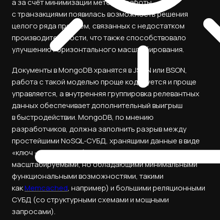
а за счёт минимизации методов работы
с транзакциями появилась возможность решения
целого ряда проблем, связанных с недостатком
производительности, что также способствовало
улучшению горизонтального масштабирования.
Документы в MongoDB хранятся в JSON или BSON,
работа с такой моделью проще кодируется и проще
управляется, а внутренняя группировка релевантных
данных обеспечивает дополнительный выигрыш
в быстродействии. MongoDB, по мнению
разработчиков, должна заполнить разрыв между
простейшими NoSQL‑СУБД, хранящими данные в виде
«ключ — значение» (простыми и легко
масштабируемыми, но обладающими минимальными
функциональными возможностями, такими
как
Memcached
, например) и большими реляционными
СУБД (со структурными схемами и мощными
запросами).