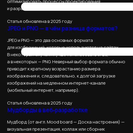
оптимизировать процессы проектирования
и разработки.
Статья обновлена в 2025 году
JPEG и PNG — в чём разница форматов?
JPEG и PNG — это два основных формата
для изображений, которые используются на сайтах.
В некоторых случаях лучше использовать JPEG,
а в некоторых — PNG. Неверный выбор формата обычно
приводит к кратному возрастанию размера
изображения и, следовательно, к долгой загрузке
изображений на медленном интернет-канале
(мобильный интернет, например).
Статья обновлена в 2025 году
Мудборды в веб‑разработке
Мудборд (от англ. Mood board — Доска настроения) —
визуальная презентация, коллаж или сборник