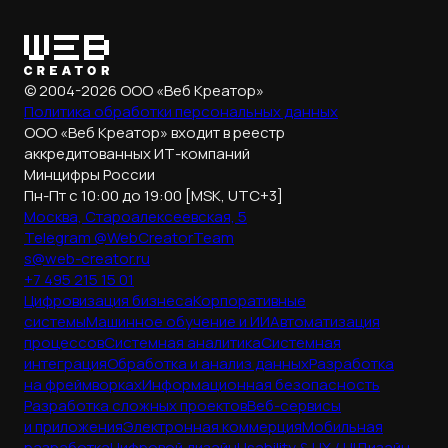
© 2004-2026 ООО «Веб Креатор»
Политика обработки
персональных данных
ООО «Веб Креатор» входит в реестр
аккредитованных ИТ-компаний
Минцифры России
Пн-Пт с 10:00 до 19:00 [MSK, UTC+3]
Москва, Староалексеевская, 5
Telegram @WebCreatorTeam
s@web-creator.ru
+7 495 215 15 01
Цифровизация бизнеса
Корпоративные
системы
Машинное обучение и ИИ
Автоматизация
процессов
Системная аналитика
Системная
интеграция
Обработка и анализ данных
Разработка
на фреймворках
Информационная безопасность
Разработка сложных проектов
Веб-сервисы
и приложения
Электронная коммерция
Мобильная
разработка
Цифровой дизайн
Usability & UX / UI
Дизайн-