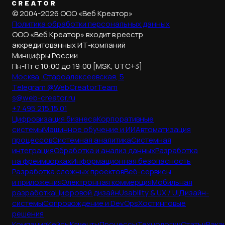
© 2004-2026 ООО «Веб Креатор»
Политика обработки
персональных данных
ООО «Веб Креатор» входит в реестр
аккредитованных ИТ-компаний
Минцифры России
Пн-Пт с 10:00 до 19:00 [MSK, UTC+3]
Москва, Староалексеевская, 5
Telegram @WebCreatorTeam
s@web-creator.ru
+7 495 215 15 01
Цифровизация бизнеса
Корпоративные
системы
Машинное обучение и ИИ
Автоматизация
процессов
Системная аналитика
Системная
интеграция
Обработка и анализ данных
Разработка
на фреймворках
Информационная безопасность
Разработка сложных проектов
Веб-сервисы
и приложения
Электронная коммерция
Мобильная
разработка
Цифровой дизайн
Usability & UX / UI
Дизайн-
системы
Сопровождение и DevOps
Хостинговые
решения
Компания
Кейсы
Клиенты
Процессы
Технологии
Статьи
Вака