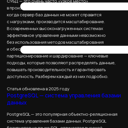
СУБД — это очень часто «узкое место»
в производительности веб‑приложений. В момент,
когда сервер баз данных не может справится
с нагрузками, производится масштабирование.
В современных высоконагруженных системах
эффективное управление данными невозможно
без использования методов масштабирования
и обеспечения отказоустойчивости. Репликация,
партиционирование и шардирование — ключевые
подходы, которые позволяют распределять данные,
повышать производительность и гарантировать
доступность. Разберем каждый из них подробно.
Статья обновлена в 2025 году
PostgreSQL — система управления базами
данных
PostgreSQL — это популярная объектно-реляционная
система управления базами данных. PostgreSQL
базируется на языке SQL, отличается высокой