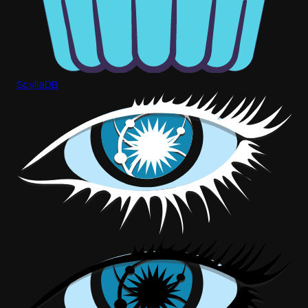
ScyllaDB