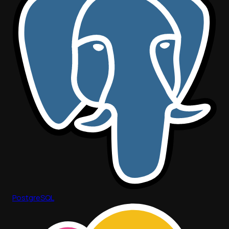
PostgreSQL