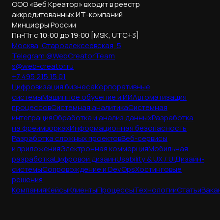
ООО «Веб Креатор» входит в реестр
аккредитованных ИТ-компаний
Минцифры России
Пн-Пт с 10:00 до 19:00 [MSK, UTC+3]
Москва, Староалексеевская, 5
Telegram @WebCreatorTeam
s@web-creator.ru
+7 495 215 15 01
Цифровизация бизнеса
Корпоративные
системы
Машинное обучение и ИИ
Автоматизация
процессов
Системная аналитика
Системная
интеграция
Обработка и анализ данных
Разработка
на фреймворках
Информационная безопасность
Разработка сложных проектов
Веб-сервисы
и приложения
Электронная коммерция
Мобильная
разработка
Цифровой дизайн
Usability & UX / UI
Дизайн-
системы
Сопровождение и DevOps
Хостинговые
решения
Компания
Кейсы
Клиенты
Процессы
Технологии
Статьи
Вака