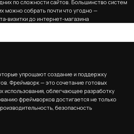
редних по сложности сайтов. Большинство систем
их можно собрать почти что угодно —
та‑визитки до интернет-магазина
иализированные CMS, заточенные под один
нет-магазинов.
оторые упрощают создание и поддержку
ов. Фреймворк — это сочетание готовых
х использования, облегчающее разработку
ованию фреймворков достигается не только
 производительность, безопасность