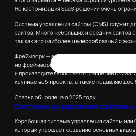
этого варианта — весьма хороший уровень к
Но кастомизация SaaS‑решений очень ограни
Система управления сайтом (CMS) служит д
сайтов. Много небольших и средних сайтов 
так как это наиболее целесообразный с экон
Фреймворк — это программный продукт, котор
но фреймворк — это более низкоуровневое
и производительностью в сравнении с CMS. 
крупные веб‑проекты, а также подавляющее 
Статья обновлена в 2025 году
Системы управления сайтами
Коробочная система управления сайтом или 
который упрощает создание основных видов 