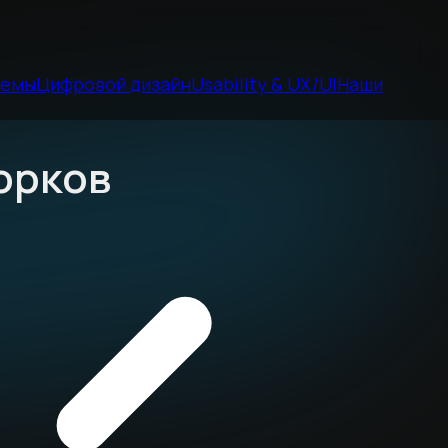
темы
Цифровой дизайн
Usability & UX/UI
Наши
орков