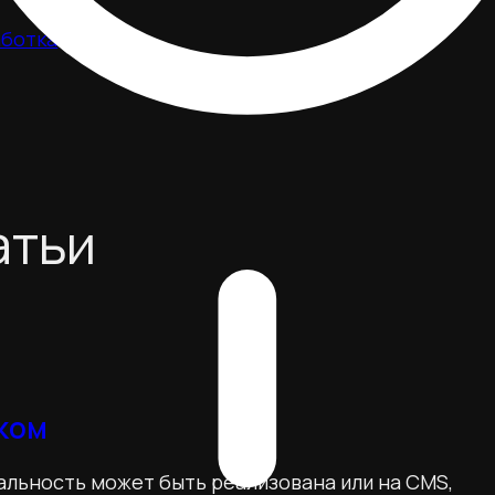
аботка
атьи
ком
альность может быть реализована или на CMS,