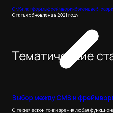
CMS
платформы
фреймворки
бэкенд
веб-разр
Статья обновлена в 2021 году
Тематические ст
Выбор между CMS и фреймвор
С технической точки зрения любая функцион