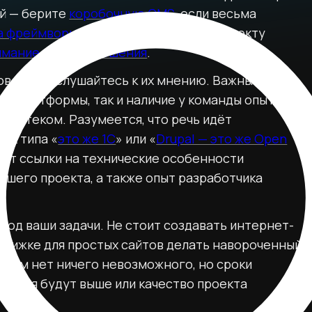
ой — берите
коробочную CMS
, если весьма
а фреймворке
. А если требования к проекту
имание на SaaS‑решения
.
ов, то прислушайтесь к их мнению. Важны
ой платформы, так и наличие у команды опыта
им стеком. Разумеется, что речь идёт
вах типа «
это же 1С
» или «
Drupal — это же Open
ут ссылки на технические особенности
ашего проекта, а также опыт разработчика
од ваши задачи. Не стоит создавать интернет-
 движке для простых сайтов делать навороченный
 этом нет ничего невозможного, но сроки
шения будут выше или качество проекта