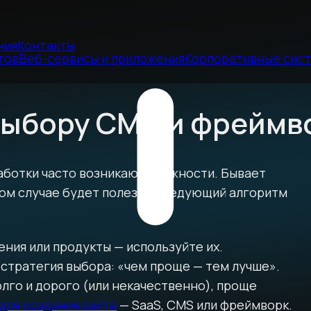
ния
Контакты
тов
Веб-сервисы и приложения
Корпоративные сис
выбору CMS и фреймв
аботки часто возникают сложности. Бывает
том случае будет полезен следующий алгоритм
ния или продукты — используйте их.
 стратегия выбора: «чем проще — тем лучше».
лго и дорого (или некачественно), проще
для создания сайта
— SaaS, CMS или фреймворк.