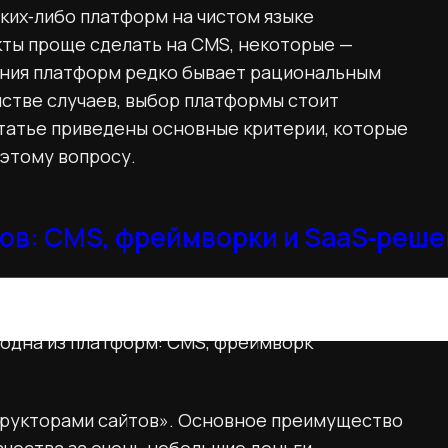
аких‑либо платформ на чистом языке
ты проще сделать на CMS, некоторые —
вания платформ редко бывает рациональным
нстве случаев, выбор платформы стоит
статье приведены основные критерии, которые
этому вопросу.
ов: CMS, фреймворки и SaaS‑реш
т как сама по себе реализуемость необходимых
жности дальнейшего развития веб‑проекта.
я одна из платформ: CMS, фреймворк
трукторами сайтов». Основное преимущество