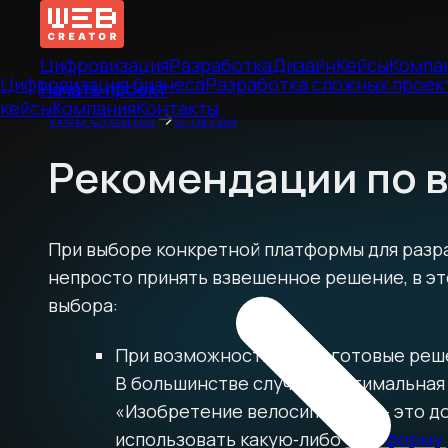
Цифровизация
Разработка
Дизайн
Кейсы
Компа
Цифровизация бизнеса
Разработка сложных проек
Начать проект
кейсы
Компания
Контакты
Web Creator
→
Статьи
Рекомендации по 
При выборе конкретной платформы для разр
непросто принять взвешенное решение, в э
выбора:
При возможности найти готовые реше
В большинстве случаев, оптимальная
«Изобретение велосипедов» — это до
использовать какую‑либо
платформу 