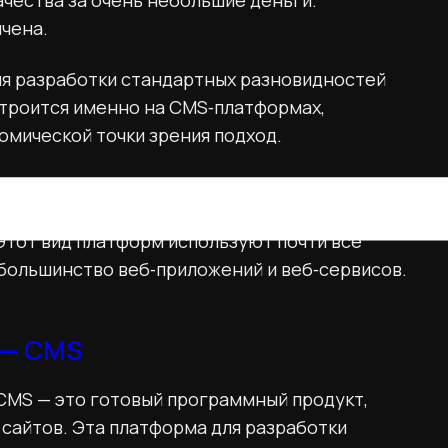
ачества за очень небольшие деньги.
чена.
ля разработки стандартных разновидностей
строится именно на CMS‑платформах,
омической точки зрения подход.
ый также как и CMS служит основой для сайта,
 решение, обладающее большей гибкостью
Этот вид платформ используют почти все
большинство веб‑приложений и веб‑сервисов.
 — CMS
CMS — это готовый программный продукт,
сайтов. Эта платформа для разработки