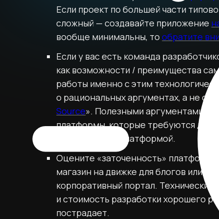
Если проект по большей части типов
сложный — создавайте приложение
н
вообще минимальны, то
обратите вн
Если у вас есть команда разработчик
как возможности / преимущества сам
работы именно с этим технологическ
о рациональных аргументах, а не сло
Source
». Полезными аргументами буд
платформы, которые требуются для в
именно с этой платформой.
Оцените «заточенность» платформы п
магазин на движке для блогов или на
корпоративный портал. Технически в
и стоимость разработки хорошего ре
пострадает.