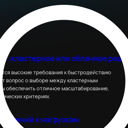
ть: кластерное или облачное реш
ются высокие требования к быстродействию
аёт вопрос о выборе между кластерным
ны обеспечить отличное масштабирование,
мических критериях.
иложений к нагрузкам