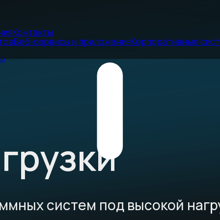
ния
Контакты
тов
Веб-сервисы и приложения
Корпоративные сис
ор
грузки
ммных систем под высокой нагр