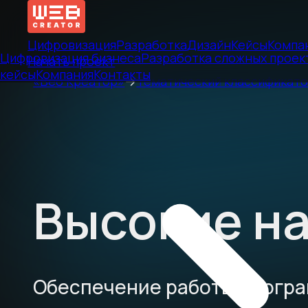
Цифровизация
Разработка
Дизайн
Кейсы
Компа
Цифровизация бизнеса
Разработка сложных проек
Начать проект
кейсы
Компания
Контакты
«Веб Креатор»
→
Тематический классификат
Высокие на
Обеспечение работы програ