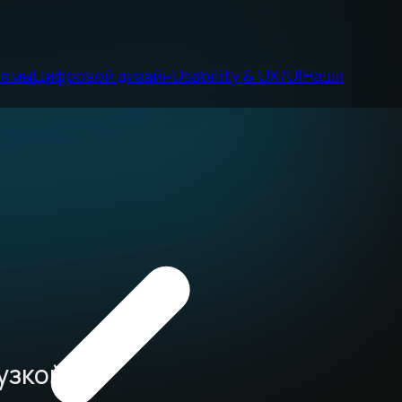
темы
Цифровой дизайн
Usability & UX/UI
Наши
узкой