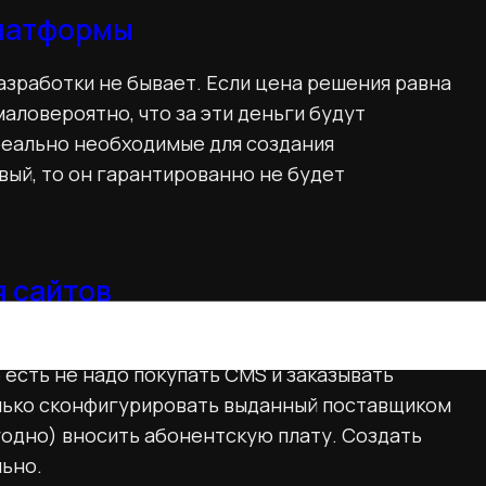
платформы
зработки не бывает. Если цена решения равна
аловероятно, что за эти деньги будут
реально необходимые для создания
вый, то он гарантированно не будет
.
 сайтов
беспечение как услуга) — это способ
 есть не надо покупать CMS и заказывать
лько сконфигурировать выданный поставщиком
годно) вносить абонентскую плату. Создать
льно.