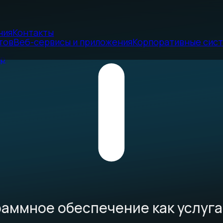
ния
Контакты
тов
Веб-сервисы и приложения
Корпоративные сис
ор
граммное обеспечение как услуга