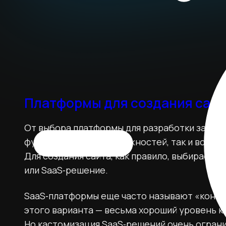
Платформы для создания сайт
От выбора платформы для разработки зависи
функциональных возможностей, так и возмо
Для создания сайта, как правило, выбираетс
или SaaS‑решение.
SaaS‑платформы еще часто называют «конс
этого варианта — весьма хороший уровень к
Но кастомизация SaaS‑решений очень ограни