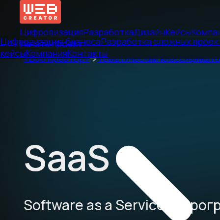
Цифровизация
Разработка
Дизайн
Кейсы
Компа
Цифровизация бизнеса
Разработка сложных проек
Начать проект
кейсы
Компания
Контакты
«Веб Креатор»
→
Тематический классификат
SaaS
Software as a Service — про