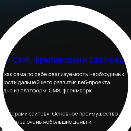
ов: CMS, фреймворки и SaaS‑реш
т как сама по себе реализуемость необходимых
жности дальнейшего развития веб‑проекта.
я одна из платформ: CMS, фреймворк
трукторами сайтов». Основное преимущество
ачества за очень небольшие деньги.
чена.