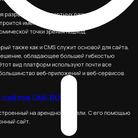
ля разработки стандартных разновидностей
строится именно на CMS‑платформах,
омической точки зрения подход.
ый также как и CMS служит основой для сайта,
 решение, обладающее большей гибкостью
Этот вид платформ используют почти все
большинство веб‑приложений и веб‑сервисов.
 сайтов UMI.RU
построенный на арендной модели. С его помощью
онный сайт.