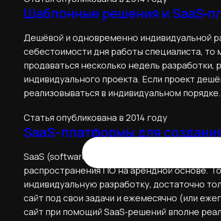
Шаблонные решения и SaaS‑
Дешёвой и одновременно индивидуальной ра
себестоимости дня работы специалиста, то м
продаваться несколько недель разработки, 
индивидуального проекта. Если проект дешё
реализовываться в индивидуальном порядке
Статья опубликована в 2014 году
SaaS-платформы для создания
SaaS (software as a service — программное о
распространения ПО на арендной основе. То
индивидуальную разработку, достаточно то
сайт под свои задачи и ежемесячно (или еже
сайт при помощий SaaS‑решений вполне реа