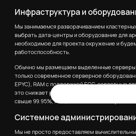
Инфраструктура и оборудован
Мы занимаемся разворачиванием кластерны
выбрать дата‑центры и оборудование для аре
необходимое для проекта окружение и буд
работоспособность.
Обычно мы размещаем выделенные серверы в 
только современное сeрверное оборудовани
EPYC), RAM с поддержкой ECC, серверные пла
это снижает риски аппаратных сбоев и позв
свыше 99.95%, и ещё более высокий uptime 
Системное администрирован
Мы не просто предоставляем вычислительные