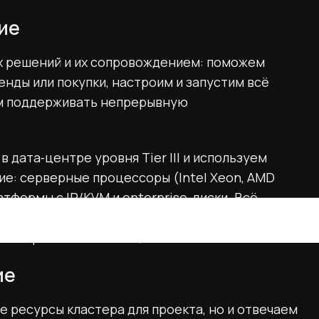
ие
х решений и их сопровождением: поможем
нды или покупки, настроим и запустим всё
ем поддерживать непрерывную
дата‑центре уровня Tier III и используем
е: серверные процессоры (Intel Xeon, AMD
тформы с IP/KVM и enterprise-диски. Всё
оляет обеспечивать uptime отдельных серверов
кластерной системы в целом.
ие
 ресурсы кластера для проекта, но и отвечаем