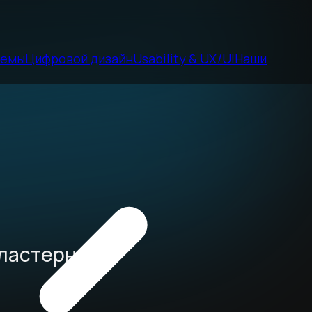
темы
Цифровой дизайн
Usability & UX/UI
Наши
кластерных