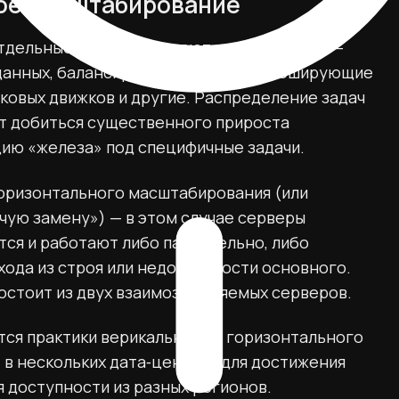
ное масштабирование
тдельные серверы решают разные задачи —
 данных, балансировщики нагрузки, кеширующие
ковых движков и другие. Распределение задач
т добиться существенного прироста
ию «железа» под специфичные задачи.
горизонтального масштабирования (или
ячую замену») — в этом случае серверы
ся и работают либо параллельно, либо
хода из строя или недоступности основного.
остоит из двух взаимозаменяемых серверов.
ся практики верикального и горизонтального
 в нескольких дата‑центрах для достижения
 доступности из разных регионов.