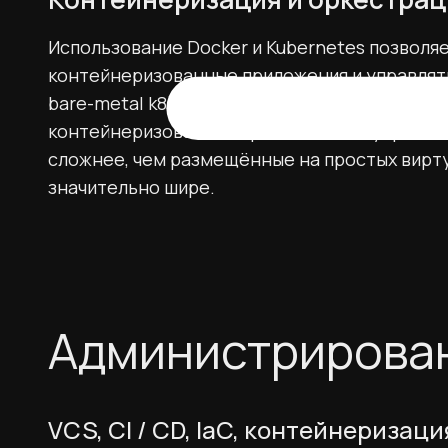
Использование Docker и Kubernetes позволяе
контейнеризованные приложения и управлять
bare-metal k8s) обеспечивает быстрое масш
контейнеризованных приложений. В управлен
сложнее, чем размещённые на простых вирт
значительно шире.
Администрирован
VCS, CI / CD, IaC, контейнериза