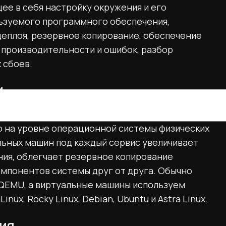
е в себя настройку окружения и его
ьзуемого программного обеспечения,
деплоя, резервное копирование, обеспечение
производительности и ошибок, разбор
 сбоев.
и
ртуализацию, а не размещать используемое
 на уровне операционной системы физических
льных машин под каждый сервис увеличивает
ия, облегчает резервное копирование
омпонентов системы друг от друга. Обычно
/QEMU, а виртуальные машины используем
nux, Rocky Linux, Debian, Ubuntu и Astra Linux.
ия