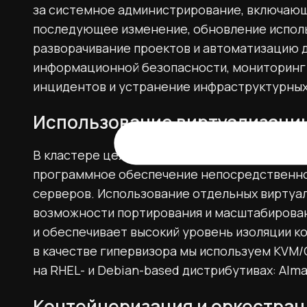
за системное администрирование, включающе
последующее изменение, обновление испол
разворачивание проектов и автоматизацию 
информационной безопасности, мониторинг 
инцидентов и устранение инфраструктурных
Использование виртуализаци
В кластере целесообразно использовать ви
программное обеспечение непосредственно
серверов. Использование отдельных виртуа
возможности портирования и масштабирован
и обеспечивает высокий уровень изоляции к
в качестве гипервизора мы используем KVM
на RHEL- и Debian-based дистрибутивах: AlmaLi
Контейнеризация и оркестрац