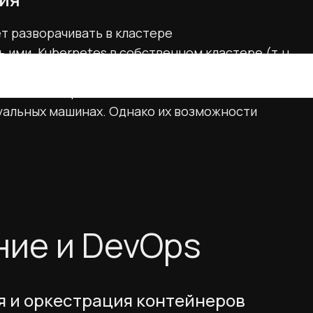
т разворачивать в кластере
 ими. Kubernetes в собственном кластере (т.н.
табирование и отказоустойчивость
ии, мониторинге и отладке такие системы
уальных машинах. Однако их возможности
ие и DevOps
ция и оркестрация контейнеров