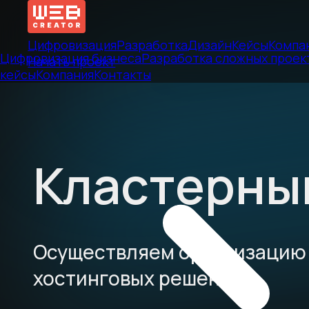
Цифровизация
Разработка
Дизайн
Кейсы
Компа
Цифровизация бизнеса
Разработка сложных проек
Начать проект
кейсы
Компания
Контакты
Кластерны
Осуществляем организацию
хостинговых решений.