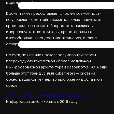
в среде разработки, тестирования и эксплуатации.
Docker также предоставляет широкие возможности
по управлению контейнерами: позволяет запускать
процессы в новых контейнерах, останавливать
и перезапускать контейнеры, приостанавливать
и возобновлять процессы в контейнерах, а также
осуществлять мониторинг запущенных контейнеров.
По сути, появление Docker послужило триггером
к переходу от монолитной к более модульной
и микросервисной архитектуре в разработке ПО. А еще
больше этот тренд усилил Kubernetes — система
оркестрации контейнерных приложений в облачной
среде.
системное администрирование
серверное ПО
Информация опубликована в 2019 году