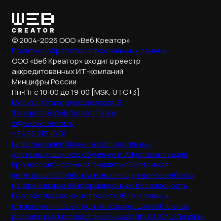
© 2004-2026 ООО «Веб Креатор»
Политика обработки
персональных данных
ООО «Веб Креатор» входит в реестр
аккредитованных ИТ-компаний
Минцифры России
Пн-Пт с 10:00 до 19:00 [MSK, UTC+3]
Москва, Староалексеевская, 5
Telegram @WebCreatorTeam
s@web-creator.ru
+7 495 215 15 01
Цифровизация бизнеса
Корпоративные
системы
Машинное обучение и ИИ
Автоматизация
процессов
Системная аналитика
Системная
интеграция
Обработка и анализ данных
Разработка
на фреймворках
Информационная безопасность
Разработка сложных проектов
Веб-сервисы
и приложения
Электронная коммерция
Мобильная
разработка
Цифровой дизайн
Usability & UX / UI
Дизайн-