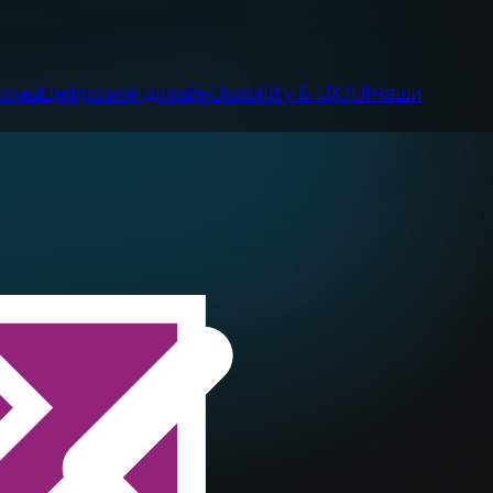
темы
Цифровой дизайн
Usability & UX/UI
Наши