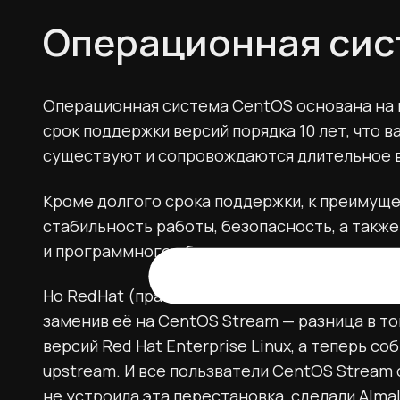
Операционная сис
Операционная система CentOS основана на ис
срок поддержки версий порядка 10 лет, что 
существуют и сопровождаются длительное 
Кроме долгого срока поддержки, к преимущ
стабильность работы, безопасность, а так
и программного обеспечения.
Но RedHat (правообладатель CentOS) с конц
заменив её на CentOS Stream — разница в то
версий Red Hat Enterprise Linux, а теперь с
upstream. И все пользватели CentOS Stream 
не устроила эта перестановка, сделали AlmaL