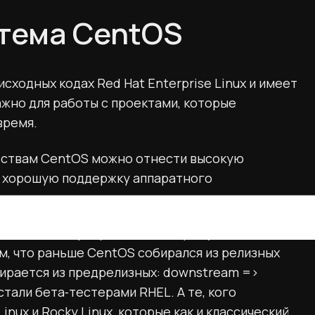
тема CentOS
ходных кодах Red Hat Enterprise Linux и имеет
важно для работы с проектами, которые
время.
ествам CentOS можно отнести высокую
же хорошую поддержку аппаратного
а 2021 года прекратили поддержку CentOS 8,
м, что раньше CentOS собирался из релизных
обирается из предрелизных: downstream =>
стали бета‑тестерами RHEL. А те, кого
inux и Rocky Linux, которые как и классический