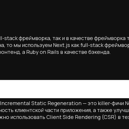
ull-stack фреймворка, так и в качестве фреймворка
а, то мы используем Next.js как full-stack фреймв
онтенд, а Ruby on Rails в качестве бэкенда.
 Incremental Static Regeneration — это killer‑фичи 
ность клиентской части приложения, а также улу
ожно использовать Client Side Rendering (CSR) в т