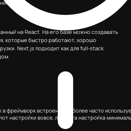
ния.
анный на React. На его базе можно создавать
, которые быстро работают, хорошо
ки. Next.js подходит как для full-stack
дом.
как в фреймворк встроены наиболее часто использ
т настройки вовсе, либо эта настройка минимал