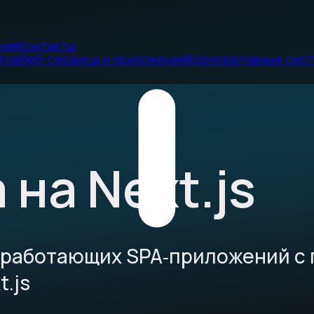
ния
Контакты
тов
Веб-сервисы и приложения
Корпоративные сис
 на Next.js
 работающих SPA‑приложений с 
t.js