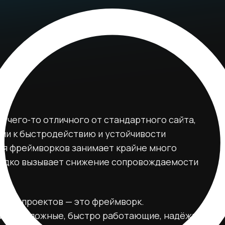
я чего‑то отличного от стандартного сайта,
ями к быстродействию и устойчивости
ния фреймворков занимает крайне много
редко вызывает снижение сопровождаемости
жных проектов — это фреймворк.
ально сложные, быстро работающие, надёжные,