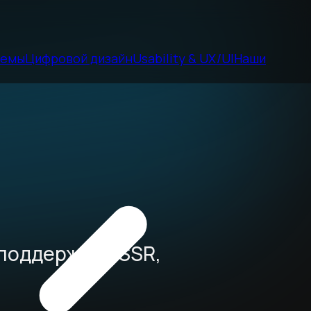
темы
Цифровой дизайн
Usability & UX/UI
Наши
поддержкой SSR,