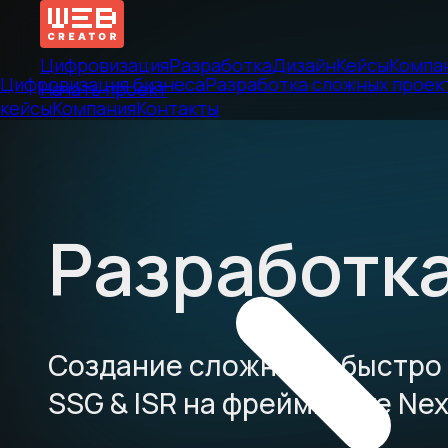
Цифровизация
Разработка
Дизайн
Кейсы
Компа
Цифровизация бизнеса
Разработка сложных проек
Начать проект
кейсы
Компания
Контакты
Разработка
Создание сложных и быстро
SSG & ISR на фреймворке Nex